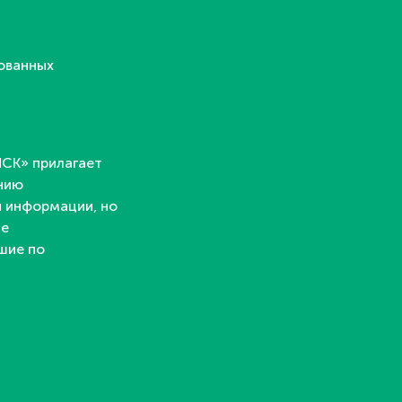
ованных
СК» прилагает
ению
й информации, но
ые
шие по